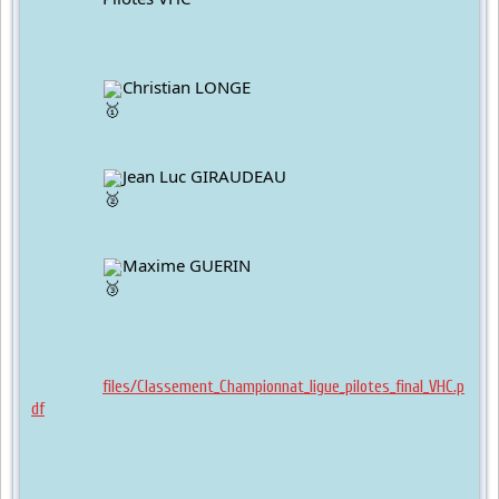
Christian LONGE
Jean Luc GIRAUDEAU
Maxime GUERIN
files/Classement_Championnat_ligue_pilotes_final_VHC.p
df