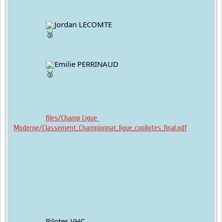
Jordan LECOMTE
Emilie PERRINAUD
files/Champ Ligue 
Moderne/Classement_Championnat_ligue_copilotes_final.pdf
		Pilotes VHC