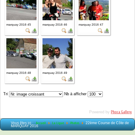
marquay 2016 45
marquay 2016 46
marquay 2016 47
marquay 2016 48
marquay 2016 49
Tri
Nb à afficher
Powered by
Phoca Gallery
Vous êtes ici :
Accueil
La Ligue
Photos
22ème Course de Côte de
MARQUAY 2016