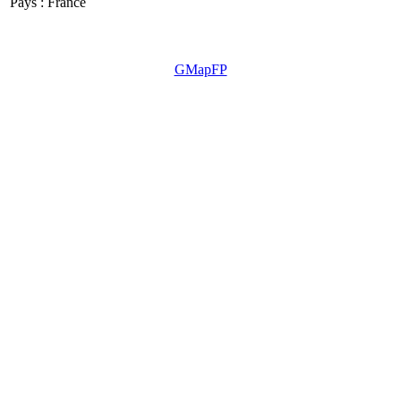
Pays :
France
GMapFP